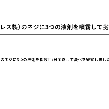
ンレス製）のネジに
3つの液剤を噴霧して
劣
）のネジに3つの液剤を複数回/日噴霧して変化を観察しまし