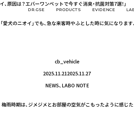
オイと暮らしの空気を整える」
ら。梅雨どきの『安心・効果的』な消臭・除菌習慣」
安心の消臭対策とは？」
布素材に対する漂白性がないと確認されました
金属に対する腐食性がないと確認されました。
ました。
抗菌剤「Everone Pet-エバーワンペット」発売開始します。
ーは？エバーワンペットは100％天然成分で安心！」
オイ、原因は？エバーワンペットで今すぐ消臭・抗菌対策7選！」
DR.GSE
PRODUCTS
EVIDENCE
LA
もある「愛犬のニオイ」でも、急な来客時やふとした時に気になりま
cb_vehicle
2025.11.21
2025.11.27
NEWS
、
LABO NOTE
ですね。梅雨時期は、ジメジメとお部屋の空気がこもったように感じ