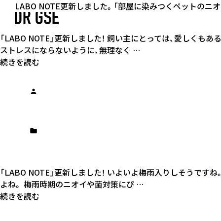
LABO NOTE更新しました。「うちの子におう？愛犬のニ
LABO NOTE更新しました。「部屋の空気が重たく感じた
LABO NOTE更新しました。「犬のニオイに悩むママへ。
ボーケン品質評価機構 にて外観評価試験（漂白）を実施、
ボーケン品質評価機構 にて外観評価試験（腐食）を実施、
ペトハピで「Everone Pet」を取り上げていただきました。
神戸新聞NEXTで「Everone Pet」を取り上げていただき
ペットのニオイを根本からケア、100％天然成分の機能性消臭・
LABO NOTE更新しました。「ペットに安全な消臭スプレ
LABO NOTE更新しました。「部屋に染みつくペットのニ
「LABO NOTE」更新しました！ 飼い主にとっては、愛しく
ストレスにならないように、無理なく …
続きを読む
「LABO NOTE」更新しました！ いよいよ梅雨入りしそう
よね。 梅雨時期のニオイや菌対策にぴ …
続きを読む